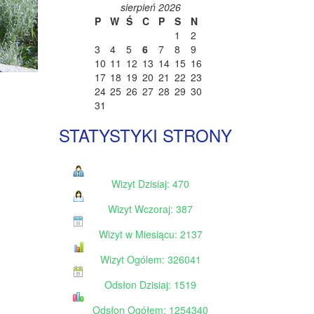
sierpień 2026
P
W
Ś
C
P
S
N
1
2
3
4
5
6
7
8
9
10
11
12
13
14
15
16
17
18
19
20
21
22
23
24
25
26
27
28
29
30
31
STATYSTYKI STRONY
Wizyt Dzisiaj: 470
Wizyt Wczoraj: 387
Wizyt w Miesiącu: 2137
Wizyt Ogólem: 326041
Odsłon Dzisiaj: 1519
Odsłon Ogółem: 1254340