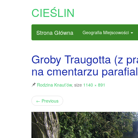
CIEŚLIN
Strona Główna
Geografia Miejscowości
Groby Traugotta (z pr
na cmentarzu parafia
Rodzina Knaut’ów
, size
1140 × 891
←
Previous