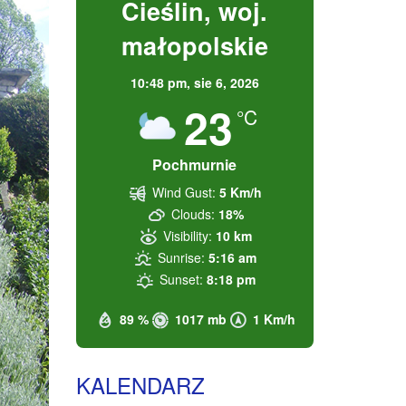
Cieślin, woj.
małopolskie
10:48 pm,
sie 6, 2026
23
°C
Pochmurnie
Wind Gust:
5 Km/h
Clouds:
18%
Visibility:
10 km
Sunrise:
5:16 am
Sunset:
8:18 pm
89 %
1017 mb
1 Km/h
KALENDARZ