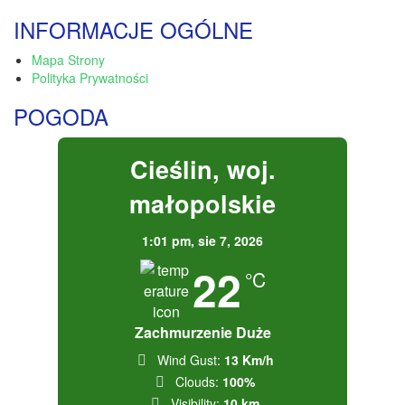
INFORMACJE OGÓLNE
Mapa Strony
Polityka Prywatności
POGODA
Cieślin, woj.
małopolskie
1:01 pm,
sie 7, 2026
22
°C
Zachmurzenie Duże
Wind Gust:
13 Km/h
Clouds:
100%
Visibility:
10 km