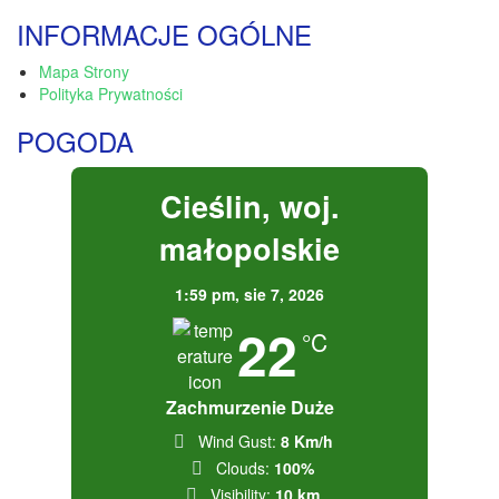
INFORMACJE OGÓLNE
Mapa Strony
Polityka Prywatności
POGODA
Cieślin, woj.
małopolskie
1:59 pm,
sie 7, 2026
22
°C
Zachmurzenie Duże
Wind Gust:
8 Km/h
Clouds:
100%
Visibility:
10 km