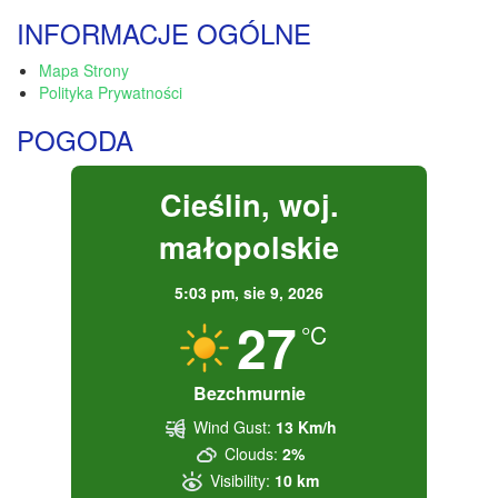
INFORMACJE OGÓLNE
Mapa Strony
Polityka Prywatności
POGODA
Cieślin, woj.
małopolskie
5:03 pm,
sie 9, 2026
27
°C
Bezchmurnie
Wind Gust:
13 Km/h
Clouds:
2%
Visibility:
10 km