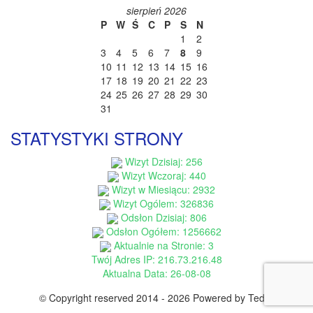
sierpień 2026
P
W
Ś
C
P
S
N
1
2
3
4
5
6
7
8
9
10
11
12
13
14
15
16
17
18
19
20
21
22
23
24
25
26
27
28
29
30
31
STATYSTYKI STRONY
Wizyt Dzisiaj: 256
Wizyt Wczoraj: 440
Wizyt w Miesiącu: 2932
Wizyt Ogólem: 326836
Odsłon Dzisiaj: 806
Odsłon Ogółem: 1256662
Aktualnie na Stronie: 3
Twój Adres IP: 216.73.216.48
Aktualna Data: 26-08-08
© Copyright reserved 2014 - 2026 Powered by Ted-B