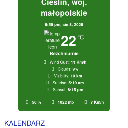
Cieślin, woj.
małopolskie
6:59 pm,
sie 8, 2026
22
°C
Bezchmurnie
Wind Gust:
11 Km/h
Clouds:
9%
Visibility:
10 km
Sunrise:
5:19 am
Sunset:
8:15 pm
50 %
1022 mb
7 Km/h
KALENDARZ