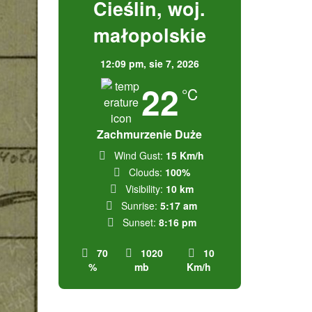
Cieślin, woj.
małopolskie
12:09 pm,
sie 7, 2026
22
°C
Zachmurzenie Duże
Wind Gust:
15 Km/h
Clouds:
100%
Visibility:
10 km
Sunrise:
5:17 am
Sunset:
8:16 pm
70
1020
10
%
mb
Km/h