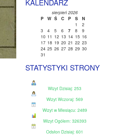
KALENDARZ
sierpień 2026
P
W
Ś
C
P
S
N
1
2
3
4
5
6
7
8
9
10
11
12
13
14
15
16
17
18
19
20
21
22
23
24
25
26
27
28
29
30
31
STATYSTYKI STRONY
Wizyt Dzisiaj: 253
Wizyt Wczoraj: 569
Wizyt w Miesiącu: 2489
Wizyt Ogólem: 326393
Odsłon Dzisiaj: 601