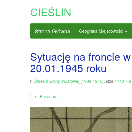
CIEŚLIN
Strona Główna
Geografia Miejscowości
Sytuację na froncie w
20.01.1945 roku
Okres II wojny światowej (1939-1945)
, size
1140 × 9
←
Previous