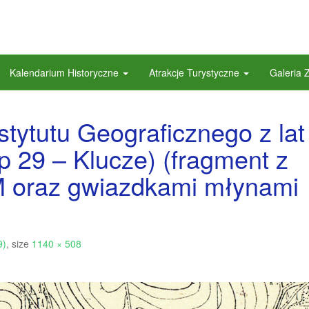
Kalendarium Historyczne
Atrakcje Turystyczne
Galeria 
ytutu Geograficznego z lat
p 29 – Klucze) (fragment z
 M oraz gwiazdkami młynami
9)
, size
1140 × 508