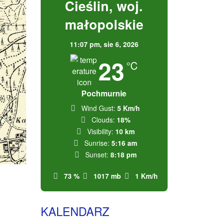
Cieślin, woj.
małopolskie
11:07 pm,
sie 6, 2026
23
°C
Pochmurnie
Wind Gust:
5 Km/h
Clouds:
18%
Visibility:
10 km
Sunrise:
5:16 am
Sunset:
8:18 pm
73 %
1017 mb
1 Km/h
KALENDARZ