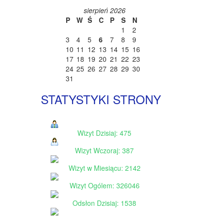
sierpień 2026
P
W
Ś
C
P
S
N
1
2
3
4
5
6
7
8
9
10
11
12
13
14
15
16
17
18
19
20
21
22
23
24
25
26
27
28
29
30
31
STATYSTYKI STRONY
Wizyt Dzisiaj: 475
Wizyt Wczoraj: 387
Wizyt w Miesiącu: 2142
Wizyt Ogólem: 326046
Odsłon Dzisiaj: 1538