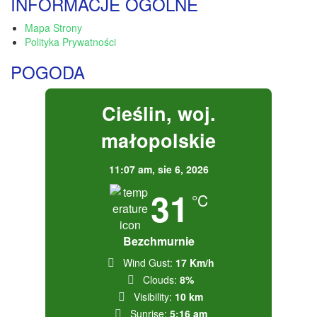
INFORMACJE OGÓLNE
Mapa Strony
Polityka Prywatności
POGODA
Cieślin, woj.
małopolskie
11:07 am,
sie 6, 2026
31
°C
Bezchmurnie
Wind Gust:
17 Km/h
Clouds:
8%
Visibility:
10 km
Sunrise:
5:16 am