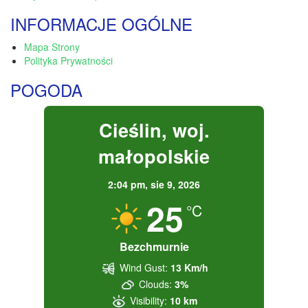
INFORMACJE OGÓLNE
Mapa Strony
Polityka Prywatności
POGODA
Cieślin, woj.
małopolskie
2:04 pm,
sie 9, 2026
25
°C
Bezchmurnie
Wind Gust:
13 Km/h
Clouds:
3%
Visibility:
10 km