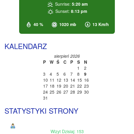
Sunrise:
5:20 am
Sunset:
8:13 pm
40 %
1020 mb
13 Km/h
KALENDARZ
sierpień 2026
P
W
Ś
C
P
S
N
1
2
3
4
5
6
7
8
9
10
11
12
13
14
15
16
17
18
19
20
21
22
23
24
25
26
27
28
29
30
31
STATYSTYKI STRONY
Wizyt Dzisiaj: 153