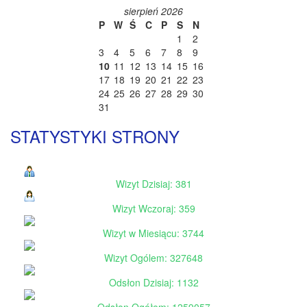
sierpień 2026
P
W
Ś
C
P
S
N
1
2
3
4
5
6
7
8
9
10
11
12
13
14
15
16
17
18
19
20
21
22
23
24
25
26
27
28
29
30
31
STATYSTYKI STRONY
Wizyt Dzisiaj: 381
Wizyt Wczoraj: 359
Wizyt w Miesiącu: 3744
Wizyt Ogólem: 327648
Odsłon Dzisiaj: 1132
Odsłon Ogółem: 1259057