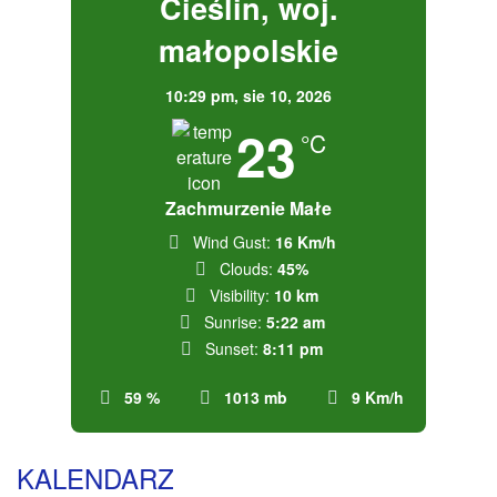
Cieślin, woj.
małopolskie
10:29 pm,
sie 10, 2026
23
°C
Zachmurzenie Małe
Wind Gust:
16 Km/h
Clouds:
45%
Visibility:
10 km
Sunrise:
5:22 am
Sunset:
8:11 pm
59 %
1013 mb
9 Km/h
KALENDARZ