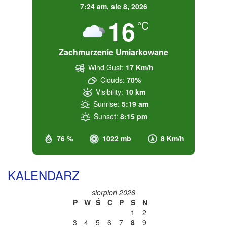
7:24 am,
sie 8, 2026
16
°C
Zachmurzenie Umiarkowane
Wind Gust:
17 Km/h
Clouds:
70%
Visibility:
10 km
Sunrise:
5:19 am
Sunset:
8:15 pm
76 %
1022 mb
8 Km/h
KALENDARZ
sierpień 2026
P
W
Ś
C
P
S
N
1
2
3
4
5
6
7
8
9