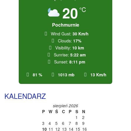
20
°C
Pochmurnie
Wind Gust:
30 Km/h
Clouds:
17%
Visibility:
10 km
Sunrise:
5:22 am
Sunset:
8:11 pm
81 %
1013 mb
13 Km/h
KALENDARZ
sierpień 2026
P
W
Ś
C
P
S
N
1
2
3
4
5
6
7
8
9
10
11
12
13
14
15
16