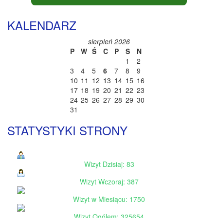
KALENDARZ
sierpień 2026
P
W
Ś
C
P
S
N
1
2
3
4
5
6
7
8
9
10
11
12
13
14
15
16
17
18
19
20
21
22
23
24
25
26
27
28
29
30
31
STATYSTYKI STRONY
Wizyt Dzisiaj: 83
Wizyt Wczoraj: 387
Wizyt w Miesiącu: 1750
Wizyt Ogólem: 325654