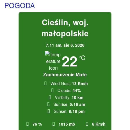
POGODA
Cieślin, woj.
małopolskie
7:11 am,
sie 6, 2026
22
°C
Zachmurzenie Małe
Wind Gust:
13 Km/h
Clouds:
44%
Visibility:
10 km
Sunrise:
5:16 am
Sunset:
8:18 pm
76 %
1015 mb
6 Km/h