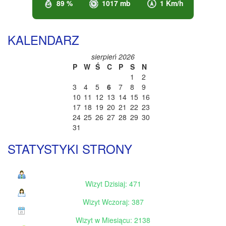
89 %
1017 mb
1 Km/h
KALENDARZ
sierpień 2026
P
W
Ś
C
P
S
N
1
2
3
4
5
6
7
8
9
10
11
12
13
14
15
16
17
18
19
20
21
22
23
24
25
26
27
28
29
30
31
STATYSTYKI STRONY
Wizyt Dzisiaj: 471
Wizyt Wczoraj: 387
Wizyt w Miesiącu: 2138