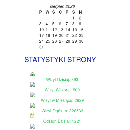
sierpień 2026
P
W
Ś
C
P
S
N
1
2
3
4
5
6
7
8
9
10
11
12
13
14
15
16
17
18
19
20
21
22
23
24
25
26
27
28
29
30
31
STATYSTYKI STRONY
Wizyt Dzisiaj: 393
Wizyt Wczoraj: 569
Wizyt w Miesiącu: 2629
Wizyt Ogólem: 326533
Odsłon Dzisiaj: 1221