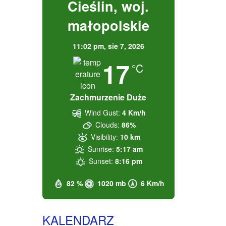
Cieślin, woj.
małopolskie
11:02 pm,
sie 7, 2026
17
°C
Zachmurzenie Duże
Wind Gust:
4 Km/h
Clouds:
86%
Visibility:
10 km
Sunrise:
5:17 am
Sunset:
8:16 pm
82 %
1020 mb
6 Km/h
KALENDARZ