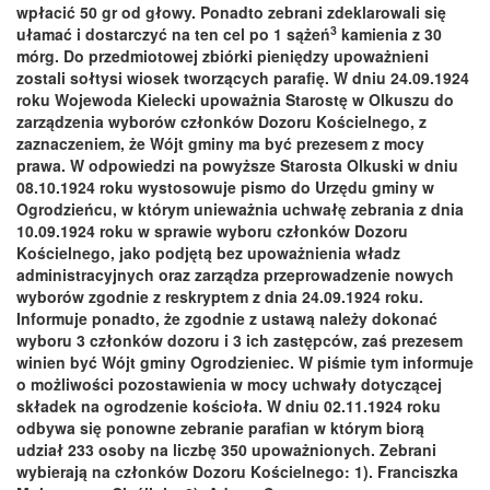
wpłacić 50 gr od głowy. Ponadto zebrani zdeklarowali się
3
ułamać i dostarczyć na ten cel po 1 sążeń
kamienia z 30
mórg. Do przedmiotowej zbiórki pieniędzy upoważnieni
zostali sołtysi wiosek tworzących parafię. W dniu 24.09.1924
roku Wojewoda Kielecki upoważnia Starostę w Olkuszu do
zarządzenia wyborów członków Dozoru Kościelnego, z
zaznaczeniem, że Wójt gminy ma być prezesem z mocy
prawa. W odpowiedzi na powyższe Starosta Olkuski w dniu
08.10.1924 roku wystosowuje pismo do Urzędu gminy w
Ogrodzieńcu, w którym unieważnia uchwałę zebrania z dnia
10.09.1924 roku w sprawie wyboru członków Dozoru
Kościelnego, jako podjętą bez upoważnienia władz
administracyjnych oraz zarządza przeprowadzenie nowych
wyborów zgodnie z reskryptem z dnia 24.09.1924 roku.
Informuje ponadto, że zgodnie z ustawą należy dokonać
wyboru 3 członków dozoru i 3 ich zastępców, zaś prezesem
winien być Wójt gminy Ogrodzieniec. W piśmie tym informuje
o możliwości pozostawienia w mocy uchwały dotyczącej
składek na ogrodzenie kościoła. W dniu 02.11.1924 roku
odbywa się ponowne zebranie parafian w którym biorą
udział 233 osoby na liczbę 350 upoważnionych. Zebrani
wybierają na członków Dozoru Kościelnego: 1). Franciszka