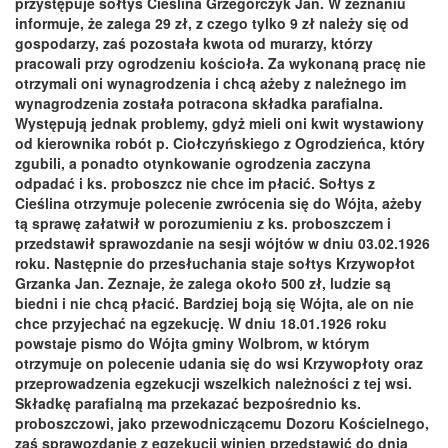
przystępuje sołtys Cieślina Grzegorczyk Jan. W zeznaniu
informuje, że zalega 29 zł, z czego tylko 9 zł należy się od
gospodarzy, zaś pozostała kwota od murarzy, którzy
pracowali przy ogrodzeniu kościoła. Za wykonaną pracę nie
otrzymali oni wynagrodzenia i chcą ażeby z należnego im
wynagrodzenia została potracona składka parafialna.
Występują jednak problemy, gdyż mieli oni kwit wystawiony
od kierownika robót p. Ciołczyńskiego z Ogrodzieńca, który
zgubili, a ponadto otynkowanie ogrodzenia zaczyna
odpadać i ks. proboszcz nie chce im płacić. Sołtys z
Cieślina otrzymuje polecenie zwrócenia się do Wójta, ażeby
tą sprawę załatwił w porozumieniu z ks. proboszczem i
przedstawił sprawozdanie na sesji wójtów w dniu 03.02.1926
roku. Następnie do przesłuchania staje sołtys Krzywopłot
Grzanka Jan. Zeznaje, że zalega około 500 zł, ludzie są
biedni i nie chcą płacić. Bardziej boją się Wójta, ale on nie
chce przyjechać na egzekucję. W dniu 18.01.1926 roku
powstaje pismo do Wójta gminy Wolbrom, w którym
otrzymuje on polecenie udania się do wsi Krzywopłoty oraz
przeprowadzenia egzekucji wszelkich należności z tej wsi.
Składkę parafialną ma przekazać bezpośrednio ks.
proboszczowi, jako przewodniczącemu Dozoru Kościelnego,
zaś sprawozdanie z egzekucji winien przedstawić do dnia