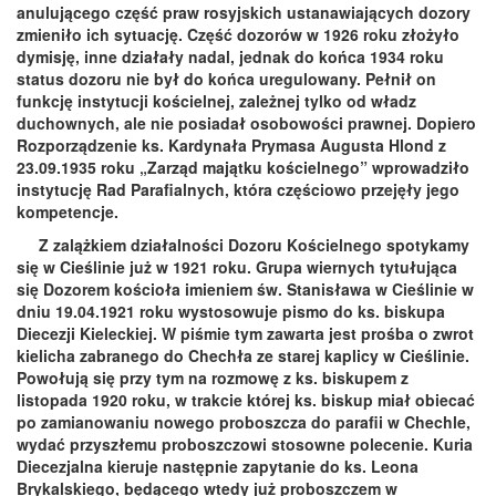
anulującego część praw rosyjskich ustanawiających dozory
zmieniło ich sytuację. Część dozorów w 1926 roku złożyło
dymisję, inne działały nadal, jednak do końca 1934 roku
status dozoru nie był do końca uregulowany. Pełnił on
funkcję instytucji kościelnej, zależnej tylko od władz
duchownych, ale nie posiadał osobowości prawnej. Dopiero
Rozporządzenie ks. Kardynała Prymasa Augusta Hlond z
23.09.1935 roku „Zarząd majątku kościelnego” wprowadziło
instytucję Rad Parafialnych, która częściowo przejęły jego
kompetencje.
Z zalążkiem działalności Dozoru Kościelnego spotykamy
się w Cieślinie już w 1921 roku. Grupa wiernych tytułująca
się Dozorem kościoła imieniem św. Stanisława w Cieślinie w
dniu 19.04.1921 roku wystosowuje pismo do ks. biskupa
Diecezji Kieleckiej. W piśmie tym zawarta jest prośba o zwrot
kielicha zabranego do Chechła ze starej kaplicy w Cieślinie.
Powołują się przy tym na rozmowę z ks. biskupem z
listopada 1920 roku, w trakcie której ks. biskup miał obiecać
po zamianowaniu nowego proboszcza do parafii w Chechle,
wydać przyszłemu proboszczowi stosowne polecenie. Kuria
Diecezjalna kieruje następnie zapytanie do ks. Leona
Brykalskiego, będącego wtedy już proboszczem w