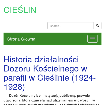
CIEŚLIN
Strona Główna
Historia działalności
Dozoru Kościelnego w
parafii w Cieślinie (1924-
1928)
Dozór Kościelny był instytucją publiczną, prawnie
utworzoną, która czuwała nad utrzymaniem w całości i w
porządku wszystkich zabudowań kościelnych i plebańskich