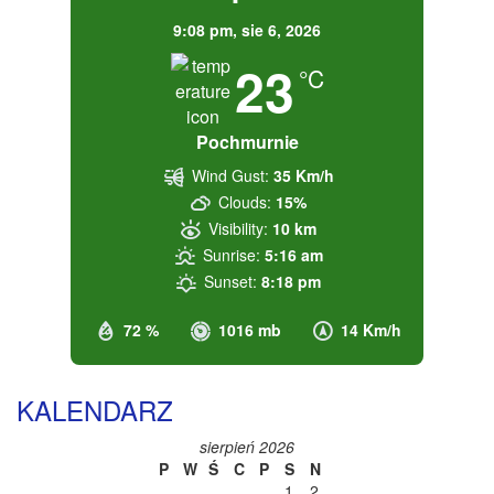
9:08 pm,
sie 6, 2026
23
°C
Pochmurnie
Wind Gust:
35 Km/h
Clouds:
15%
Visibility:
10 km
Sunrise:
5:16 am
Sunset:
8:18 pm
72 %
1016 mb
14 Km/h
KALENDARZ
sierpień 2026
P
W
Ś
C
P
S
N
1
2