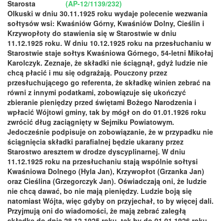
Starosta
Olkuski w dniu 30.11.1925 roku wydaje polecenie wezwania
sołtysów wsi: Kwaśniów Górny, Kwaśniów Dolny, Cieślin i
Krzywopłoty do stawienia się w Starostwie w dniu
11.12.1925 roku. W dniu 10.12.1925 roku na przesłuchaniu w
Starostwie staje sołtys Kwaśniowa Górnego, 54-letni Mikołaj
Karolczyk. Zeznaje, że składki nie ściągnął, gdyż ludzie nie
chcą płacić i mu się odgrażają. Pouczony przez
przesłuchującego go referenta, że składkę winien zebrać na
równi z innymi podatkami, zobowiązuje się ukończyć
zbieranie pieniędzy przed świętami Bożego Narodzenia i
wpłacić Wójtowi gminy, tak by mógł on do 01.01.1926 roku
zwrócić dług zaciągnięty w Sejmiku Powiatowym.
Jedocześnie podpisuje on zobowiązanie, że w przypadku nie
ściągnięcia składki parafialnej będzie ukarany przez
Starostwo aresztem w drodze dyscyplinarnej. W dniu
11.12.1925 roku na przesłuchaniu stają wspólnie sołtysi
Kwaśniowa Dolnego (Hyla Jan), Krzywopłot (Grzanka Jan)
oraz Cieślina (Grzegorczyk Jan). Oświadczają oni, że ludzie
nie chcą dawać, bo nie mają pieniędzy. Ludzie boją się
natomiast Wójta, więc gdyby on przyjechał, to by więcej dali.
Przyjmują oni do wiadomości, że mają zebrać zaległą
składkę do dnia 28.12.1925 roku, tak by do 01.01.1926 roku