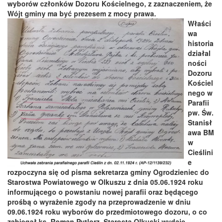
wyborów członków Dozoru Kościelnego, z zaznaczeniem, że
Wójt gminy ma być prezesem z mocy prawa.
Właści
wa
historia
działal
ności
Dozoru
Kościel
nego w
Parafii
pw. Św.
Stanisł
awa BM
w
Cieślini
e
rozpoczyna się od pisma sekretarza gminy Ogrodzieniec do
Starostwa Powiatowego w Olkuszu z dnia 05.06.1924 roku
informującego o powstaniu nowej parafii oraz będącego
prośbą o wyrażenie zgody na przeprowadzenie w dniu
09.06.1924 roku wyborów do przedmiotowego dozoru, o co
zabiegał ks. Roman Pytlorz. Starosta Olkuski wydaje