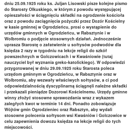
dniu 25.09.1925 roku ks. Juljan Lisowski pisze kolejne pismo
do Starosty Olkuskiego, w którym z powodu występującej
opieszałości w ściągnięciu składki na ogrodzenie kościoła
oraz z powodu zaciągnięcia pożyczki przez Dozór Kościelny
w kasie gminnej w Ogrodzieńcu, prosi o wystąpienie do
urzędów gminnych w Ogrodzieńcu, w Rabsztynie i w
Wolbromiu o podjęcie stosownych działań. Jednocześnie
uprasza Starostę o załatwienie u sołtysów podwodów dla
księdza 2 razy w tygodniu na lekcje religii do szkół
powszechnych w Golczowicach i w Kwaśniowie (tutaj
nauczyciel był wyznania greko-katolickiego). W odpowiedzi
przygotowanej w dniu 29.09.1925 roku Starosta poleca
urzędom gminnym w Ogrodzieńcu, w Rabsztynie oraz w
Wolbromiu, aby wezwały właściwych sołtysów, a ci pod
odpowiedzialnością dyscyplinarną ściągnęli należne składki
i przekazali pieniądze Dozorowi Kościelnemu. Urzędy gminne
winny złożyć stosowne sprawozdania wraz z wykazem
zaległych kwot w terminie 14 dni. Ponadto zobowiązuje
Wójtów gmin Ogrodzieniec oraz Rabsztyn, aby wydali
stosowne polecenia sołtysom wsi Kwaśniów i Golczowice w
celu zapewnienia dowozu księdza na lekcje religii do tych
miejscowości.