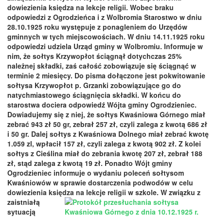
dowiezienia księdza na lekcje religii. Wobec braku
odpowiedzi z Ogrodzieńca i z Wolbromia Starostwo w dniu
28.10.1925 roku występuje z ponagleniem do Urzędów
gminnych w tych miejscowościach. W dniu 14.11.1925 roku
odpowiedzi udziela Urząd gminy w Wolbromiu. Informuje w
nim, że sołtys Krzywopłot ściągnął dotychczas 25%
należnej składki, zaś całość zobowiązuje się ściągnąć w
terminie 2 miesięcy. Do pisma dołączone jest pokwitowanie
sołtysa Krzywopłot p. Grzanki zobowiązujące go do
natychmiastowego ściągnięcia składki. W końcu do
starostwa dociera odpowiedź Wójta gminy Ogrodzieniec.
Dowiadujemy się z niej, że sołtys Kwaśniowa Górnego miał
zebrać 943 zł 50 gr, zebrał 257 zł, czyli zalega z kwotą 686 zł
i 50 gr. Dalej sołtys z Kwaśniowa Dolnego miał zebrać kwotę
1.059 zl, wpłacił 157 zł, czyli zalega z kwotą 902 zł. Z kolei
sołtys z Cieślina miał do zebrania kwotę 207 zł, zebrał 188
zł, stąd zalega z kwotą 19 zł. Ponadto Wójt gminy
Ogrodzieniec informuje o wydaniu poleceń sołtysom
Kwaśniowów w sprawie dostarczenia podwodów w celu
dowiezienia księdza na lekcje religii w szkole.
W związku z
zaistniałą
sytuacją