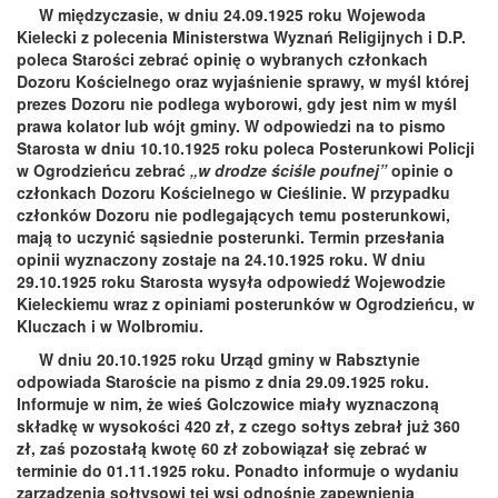
W międzyczasie, w dniu 24.09.1925 roku Wojewoda
Kielecki z polecenia Ministerstwa Wyznań Religijnych i D.P.
poleca Starości zebrać opinię o wybranych członkach
Dozoru Kościelnego oraz wyjaśnienie sprawy, w myśl której
prezes Dozoru nie podlega wyborowi, gdy jest nim w myśl
prawa kolator lub wójt gminy. W odpowiedzi na to pismo
Starosta w dniu 10.10.1925 roku poleca Posterunkowi Policji
w Ogrodzieńcu zebrać
„w drodze ściśle poufnej”
opinie o
członkach Dozoru Kościelnego w Cieślinie. W przypadku
członków Dozoru nie podlegających temu posterunkowi,
mają to uczynić sąsiednie posterunki. Termin przesłania
opinii wyznaczony zostaje na 24.10.1925 roku. W dniu
29.10.1925 roku Starosta wysyła odpowiedź Wojewodzie
Kieleckiemu wraz z opiniami posterunków w Ogrodzieńcu, w
Kluczach i w Wolbromiu.
W dniu 20.10.1925 roku Urząd gminy w Rabsztynie
odpowiada Staroście na pismo z dnia 29.09.1925 roku.
Informuje w nim, że wieś Golczowice miały wyznaczoną
składkę w wysokości 420 zł, z czego sołtys zebrał już 360
zł, zaś pozostałą kwotę 60 zł zobowiązał się zebrać w
terminie do 01.11.1925 roku. Ponadto informuje o wydaniu
zarządzenia sołtysowi tej wsi odnośnie zapewnienia