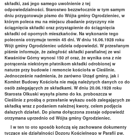
składki, zaś jego samego uwolnienie z tej
odpowiedzialności. Starostwo bezzwłocznie w tym samym
dniu przygotowuje pismo do Wójta gminy Ogrodzieniec, w
którym poleca mu na miejscu zbadanie przyczyny nie
ściągnięcia składki oraz przystąpienie do ściągnięcia
składki od opornych mieszkańców. Na wykonanie tego
polecenia otrzymuje termin 45 dni. W dniu 16.06.1928 roku
Wójt gminy Ogrodzieniec udziela odpowiedzi. W przesłanym
piśmie informuje, że zaległość składki parafialnej ze wsi
Kwaśniów Górny wynosi 150 zł oraz, że wynika ona z nie
potrącenia niektórym płatnikom składki odrobionej w
naturze przy budowie i remoncie kościoła w Cieślinie.
Jednocześnie nadmienia, że zarówno Urząd gminy, jak i
Komitet Budowy Kościoła nie mają należytych danych co do
osób zalegających ze składkami. W dniu 20.06.1928 roku
Starosta Olkuski wysyła pismo do ks. proboszcza w
Cieślinie z prośbą o przesłanie wykazu osób zalegających ze
składką wraz z podaniem należnej kwoty, celem podjęcia
dalszych działań. Do pisma dołączona zostaje odpowiedź
otrzymana uprzednio od Wójta gminy Ogrodzieniec.
I w ten to oto sposób kończą się zachowane dokumenty
tyczące się działalności Dozoru Kościelnego w Parafii pw.