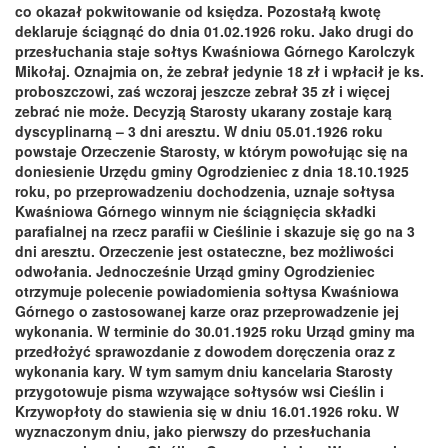
co okazał pokwitowanie od księdza. Pozostałą kwotę
deklaruje ściągnąć do dnia 01.02.1926 roku. Jako drugi do
przesłuchania staje sołtys Kwaśniowa Górnego Karolczyk
Mikołaj. Oznajmia on, że zebrał jedynie 18 zł i wpłacił je ks.
proboszczowi, zaś wczoraj jeszcze zebrał 35 zł i więcej
zebrać nie może. Decyzją Starosty ukarany zostaje karą
dyscyplinarną – 3 dni aresztu. W dniu 05.01.1926 roku
powstaje Orzeczenie Starosty, w którym powołując się na
doniesienie Urzędu gminy Ogrodzieniec z dnia 18.10.1925
roku, po przeprowadzeniu dochodzenia, uznaje sołtysa
Kwaśniowa Górnego winnym nie ściągnięcia składki
parafialnej na rzecz parafii w Cieślinie i skazuje się go na 3
dni aresztu. Orzeczenie jest ostateczne, bez możliwości
odwołania. Jednocześnie Urząd gminy Ogrodzieniec
otrzymuje polecenie powiadomienia sołtysa Kwaśniowa
Górnego o zastosowanej karze oraz przeprowadzenie jej
wykonania. W terminie do 30.01.1925 roku Urząd gminy ma
przedłożyć sprawozdanie z dowodem doręczenia oraz z
wykonania kary. W tym samym dniu kancelaria Starosty
przygotowuje pisma wzywające sołtysów wsi Cieślin i
Krzywopłoty do stawienia się w dniu 16.01.1926 roku. W
wyznaczonym dniu, jako pierwszy do przesłuchania