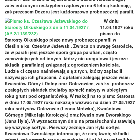
zatwierdzonymi reskryptem rządowym na 6 letnią kadencję,
zaś prezesem Dozoru jest każdorazowo proboszcz tej parafii.
W dniu
11.04.1927 roku
pismo do
Starosty Olkuskiego pisze nowy proboszcz parafii w
Cieślinie ks. Czesław Jeżewski. Zwraca on uwagę Staroście,
że w parafii jest jeszcze spora grupa parafian, często
zamożniejszych od innych, którzy nie uregulowali jeszcze
składki parafialnej związanej z ogrodzeniem kościoła.
Ludzie ci często naśmiewają się z tych, którzy zapłacili
nazywając ich głupcami. Z opłatami zalegają jeszcze wsie:
Kwaśniów Górny i Dolny oraz Golczowice, zaś ks. proboszcz
z zaległych składek chciałby spłacić nabyty w ubiegłym
roku grunt pod organistówkę. W reakcji na to pismo Starosta
w dniu 17.05.1927 roku nakazuje wezwać na dzień 27.05.1927
roku sołtysów Golczowic (Leona Mrówka), Kwaśniowa
Górnego (Mikołaja Karolczyk) oraz Kwaśniowa Dworskiego
(Jana Hyla). W wyznaczonym dniu na przesłuchaniu stawiają
się wszyscy sołtysi. Pierwszy zeznaje Jan Hyla sołtys
Kwaśniowa Dworskiego informując, że całą kwotę składki
zebrał, zaś ostatnią ratę w wysokości 44 zł 81 gr wpłacił ks.