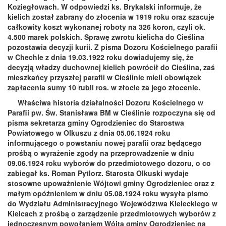
Koziegłowach. W odpowiedzi ks. Brykalski informuje, że
kielich został zabrany do złocenia w 1919 roku oraz szacuje
całkowity koszt wykonanej roboty na 326 koron, czyli ok.
4.500 marek polskich. Sprawę zwrotu kielicha do Cieślina
pozostawia decyzji kurii. Z pisma Dozoru Kościelnego parafii
w Chechle z dnia 19.03.1922 roku dowiadujemy się, że
decyzją władzy duchownej kielich powrócił do Cieślina, zaś
mieszkańcy przyszłej parafii w Cieślinie mieli obowiązek
zapłacenia sumy 10 rubli ros. w złocie za jego złocenie.
Właściwa historia działalności Dozoru Kościelnego w
Parafii pw. Św. Stanisława BM w Cieślinie rozpoczyna się od
pisma sekretarza gminy Ogrodzieniec do Starostwa
Powiatowego w Olkuszu z dnia 05.06.1924 roku
informującego o powstaniu nowej parafii oraz będącego
prośbą o wyrażenie zgody na przeprowadzenie w dniu
09.06.1924 roku wyborów do przedmiotowego dozoru, o co
zabiegał ks. Roman Pytlorz. Starosta Olkuski wydaje
stosowne upoważnienie Wójtowi gminy Ogrodzieniec oraz z
małym opóźnieniem w dniu 05.08.1924 roku wysyła pismo
do Wydziału Administracyjnego Województwa Kieleckiego w
Kielcach z prośbą o zarządzenie przedmiotowych wyborów z
jednoczesnym powołaniem Wójta gminy Ogrodzieniec na