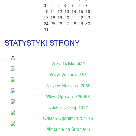
3
4
5
6
7
8
9
10
11
12
13
14
15
16
17
18
19
20
21
22
23
24
25
26
27
28
29
30
31
STATYSTYKI STRONY
Wizyt Dzisiaj: 422
Wizyt Wczoraj: 387
Wizyt w Miesiącu: 2089
Wizyt Ogólem: 325993
Odsłon Dzisiaj: 1372
Odsłon Ogółem: 1254193
Aktualnie na Stronie: 6