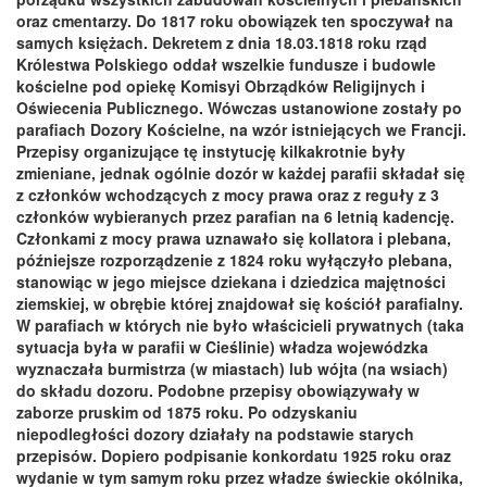
oraz cmentarzy. Do 1817 roku obowiązek ten spoczywał na
samych księżach. Dekretem z dnia 18.03.1818 roku rząd
Królestwa Polskiego oddał wszelkie fundusze i budowle
kościelne pod opiekę Komisyi Obrządków Religijnych i
Oświecenia Publicznego. Wówczas ustanowione zostały po
parafiach Dozory Kościelne, na wzór istniejących we Francji.
Przepisy organizujące tę instytucję kilkakrotnie były
zmieniane, jednak ogólnie dozór w każdej parafii składał się
z członków wchodzących z mocy prawa oraz z reguły z 3
członków wybieranych przez parafian na 6 letnią kadencję.
Członkami z mocy prawa uznawało się kollatora i plebana,
późniejsze rozporządzenie z 1824 roku wyłączyło plebana,
stanowiąc w jego miejsce dziekana i dziedzica majętności
ziemskiej, w obrębie której znajdował się kościół parafialny.
W parafiach w których nie było właścicieli prywatnych (taka
sytuacja była w parafii w Cieślinie) władza wojewódzka
wyznaczała burmistrza (w miastach) lub wójta (na wsiach)
do składu dozoru. Podobne przepisy obowiązywały w
zaborze pruskim od 1875 roku. Po odzyskaniu
niepodległości dozory działały na podstawie starych
przepisów. Dopiero podpisanie konkordatu 1925 roku oraz
wydanie w tym samym roku przez władze świeckie okólnika,