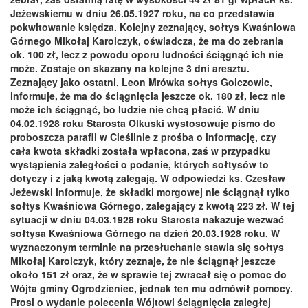
Jeżewskiemu w dniu 26.05.1927 roku, na co przedstawia
pokwitowanie księdza. Kolejny zeznający, sołtys Kwaśniowa
Górnego Mikołaj Karolczyk, oświadcza, że ma do zebrania
ok. 100 zł, lecz z powodu oporu ludności ściągnąć ich nie
może. Zostaje on skazany na kolejne 3 dni aresztu.
Zeznający jako ostatni, Leon Mrówka sołtys Golczowic,
informuje, że ma do ściągnięcia jeszcze ok. 180 zł, lecz nie
może ich ściągnąć, bo ludzie nie chcą płacić. W dniu
04.02.1928 roku Starosta Olkuski wystosowuje pismo do
proboszcza parafii w Cieślinie z prośba o informację, czy
cała kwota składki została wpłacona, zaś w przypadku
wystąpienia zaległości o podanie, których sołtysów to
dotyczy i z jaką kwotą zalegają. W odpowiedzi ks. Czesław
Jeżewski informuje, że składki morgowej nie ściągnął tylko
sołtys Kwaśniowa Górnego, zalegający z kwotą 223 zł. W tej
sytuacji w dniu 04.03.1928 roku Starosta nakazuje wezwać
sołtysa Kwaśniowa Górnego na dzień 20.03.1928 roku. W
wyznaczonym terminie na przesłuchanie stawia się sołtys
Mikołaj Karolczyk, który zeznaje, że nie ściągnął jeszcze
około 151 zł oraz, że w sprawie tej zwracał się o pomoc do
Wójta gminy Ogrodzieniec, jednak ten mu odmówił pomocy.
Prosi o wydanie polecenia Wójtowi ściągnięcia zaległej