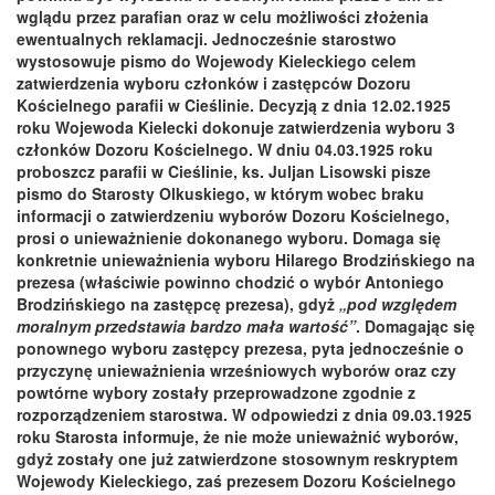
wglądu przez parafian oraz w celu możliwości złożenia
ewentualnych reklamacji. Jednocześnie starostwo
wystosowuje pismo do Wojewody Kieleckiego celem
zatwierdzenia wyboru członków i zastępców Dozoru
Kościelnego parafii w Cieślinie. Decyzją z dnia 12.02.1925
roku Wojewoda Kielecki dokonuje zatwierdzenia wyboru 3
członków Dozoru Kościelnego. W dniu 04.03.1925 roku
proboszcz parafii w Cieślinie, ks. Juljan Lisowski pisze
pismo do Starosty Olkuskiego, w którym wobec braku
informacji o zatwierdzeniu wyborów Dozoru Kościelnego,
prosi o unieważnienie dokonanego wyboru. Domaga się
konkretnie unieważnienia wyboru Hilarego Brodzińskiego na
prezesa (właściwie powinno chodzić o wybór Antoniego
Brodzińskiego na zastępcę prezesa), gdyż
„pod względem
moralnym przedstawia bardzo mała wartość”
. Domagając się
ponownego wyboru zastępcy prezesa, pyta jednocześnie o
przyczynę unieważnienia wrześniowych wyborów oraz czy
powtórne wybory zostały przeprowadzone zgodnie z
rozporządzeniem starostwa. W odpowiedzi z dnia 09.03.1925
roku Starosta informuje, że nie może unieważnić wyborów,
gdyż zostały one już zatwierdzone stosownym reskryptem
Wojewody Kieleckiego, zaś prezesem Dozoru Kościelnego