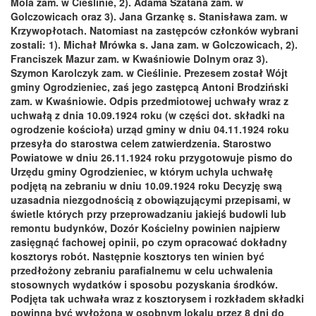
Mola zam. w Cieślinie, 2). Adama Szatana zam. w
Golczowicach oraz 3). Jana Grzankę s. Stanisława zam. w
Krzywopłotach. Natomiast na zastępców członków wybrani
zostali: 1). Michał Mrówka s. Jana zam. w Golczowicach, 2).
Franciszek Mazur zam. w Kwaśniowie Dolnym oraz 3).
Szymon Karolczyk zam. w Cieślinie. Prezesem został Wójt
gminy Ogrodzieniec, zaś jego zastępcą Antoni Brodziński
zam. w Kwaśniowie. Odpis przedmiotowej uchwały wraz z
uchwałą z dnia 10.09.1924 roku (w części dot. składki na
ogrodzenie kościoła) urząd gminy w dniu 04.11.1924 roku
przesyła do starostwa celem zatwierdzenia. Starostwo
Powiatowe w dniu 26.11.1924 roku przygotowuje pismo do
Urzędu gminy Ogrodzieniec, w którym uchyla uchwałę
podjętą na zebraniu w dniu 10.09.1924 roku Decyzję swą
uzasadnia niezgodnością z obowiązującymi przepisami, w
świetle których przy przeprowadzaniu jakiejś budowli lub
remontu budynków, Dozór Kościelny powinien najpierw
zasięgnąć fachowej opinii, po czym opracować dokładny
kosztorys robót. Następnie kosztorys ten winien być
przedłożony zebraniu parafialnemu w celu uchwalenia
stosownych wydatków i sposobu pozyskania środków.
Podjęta tak uchwała wraz z kosztorysem i rozkładem składki
powinna być wyłożona w osobnym lokalu przez 8 dni do