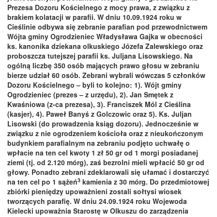
Prezesa Dozoru Kościelnego z mocy prawa, z związku z
brakiem kolatacji w parafii. W dniu 10.09.1924 roku w
Cieślinie odbywa się zebranie parafian pod przewodnictwem
Wójta gminy Ogrodzieniec Władysława Gajka w obecności
ks. kanonika dziekana olkuskiego Józefa Zalewskiego oraz
proboszcza tutejszej parafii ks. Juljana Lisowskiego. Na
ogólną liczbę 350 osób mających prawo głosu w zebraniu
bierze udział 60 osób. Zebrani wybrali wówczas 5 członków
Dozoru Kościelnego – byli to kolejno: 1). Wójt gminy
Ogrodzieniec (prezes – z urzędu), 2). Jan Smętek z
Kwaśniowa (z-ca prezesa), 3). Franciszek Mól z Cieślina
(kasjer), 4). Paweł Banyś z Golczowic oraz 5). Ks. Juljan
Lisowski (do prowadzenia ksiąg dozoru). Jednocześnie w
związku z nie ogrodzeniem kościoła oraz z nieukończonym
budynkiem parafialnym na zebraniu podjęto uchwałę o
wpłacie na ten cel kwoty 1 zł 50 gr od 1 morgi posiadanej
ziemi (tj. od 2.120 mórg), zaś bezrolni mieli wpłacić 50 gr od
głowy. Ponadto zebrani zdeklarowali się ułamać i dostarczyć
3
na ten cel po 1 sążeń
kamienia z 30 mórg. Do przedmiotowej
zbiórki pieniędzy upoważnieni zostali sołtysi wiosek
tworzących parafię. W dniu 24.09.1924 roku Wojewoda
Kielecki upoważnia Starostę w Olkuszu do zarządzenia