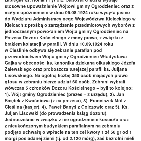
stosowne upoważnienie Wójtowi gminy Ogrodzieniec oraz z
małym opóźnieniem w dniu 05.08.1924 roku wysyła pismo
do Wydziału Administracyjnego Województwa Kieleckiego w
Kielcach z prośbą o zarządzenie przedmiotowych wyborów z
jednoczesnym powołaniem Wójta gminy Ogrodzieniec na
Prezesa Dozoru Kościelnego z mocy prawa, z związku z
brakiem kolatacji w parafii. W dniu 10.09.1924 roku
w Cieślinie odbywa się zebranie parafian pod
przewodnictwem Wójta gminy Ogrodzieniec Władysława
Gajka w obecności ks. kanonika dziekana olkuskiego Józefa
Zalewskiego oraz proboszcza tutejszej parafii ks. Juljana
Lisowskiego. Na ogólną liczbę 350 osób mających prawo
głosu w zebraniu bierze udział 60 osób. Zebrani wybrali
wówczas 5 członków Dozoru Kościelnego – byli to kolejno:
1). Wójt gminy Ogrodzieniec (prezes – z urzędu), 2). Jan
Smętek z Kwaśniowa (z-ca prezesa), 3). Franciszek Mól z
Cieślina (kasjer), 4). Paweł Banyś z Golczowic oraz 5). Ks.
Juljan Lisowski (do prowadzenia ksiąg dozoru).
Jednocześnie w związku z nie ogrodzeniem kościoła oraz
z nieukończonym budynkiem parafialnym na zebraniu
podjęto uchwałę o wpłacie na ten cel kwoty 1 zł 50 gr od 1
morgi posiadanej ziemi (tj. od 2.120 mórg), zaś bezrolni mieli