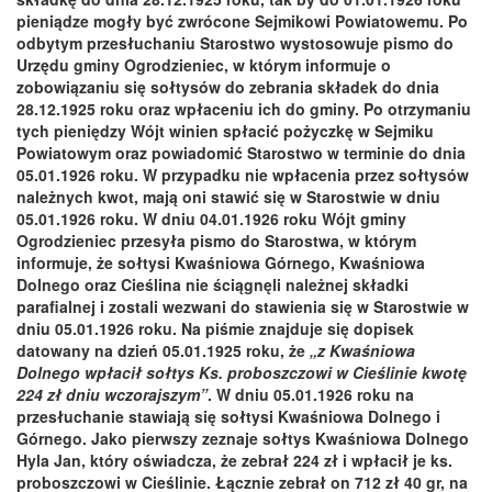
pieniądze mogły być zwrócone Sejmikowi Powiatowemu. Po
odbytym przesłuchaniu Starostwo wystosowuje pismo do
Urzędu gminy Ogrodzieniec, w którym informuje o
zobowiązaniu się sołtysów do zebrania składek do dnia
28.12.1925 roku oraz wpłaceniu ich do gminy. Po otrzymaniu
tych pieniędzy Wójt winien spłacić pożyczkę w Sejmiku
Powiatowym oraz powiadomić Starostwo w terminie do dnia
05.01.1926 roku. W przypadku nie wpłacenia przez sołtysów
należnych kwot, mają oni stawić się w Starostwie w dniu
05.01.1926 roku. W dniu 04.01.1926 roku Wójt gminy
Ogrodzieniec przesyła pismo do Starostwa, w którym
informuje, że sołtysi Kwaśniowa Górnego, Kwaśniowa
Dolnego oraz Cieślina nie ściągnęli należnej składki
parafialnej i zostali wezwani do stawienia się w Starostwie w
dniu 05.01.1926 roku. Na piśmie znajduje się dopisek
datowany na dzień 05.01.1925 roku, że
„z Kwaśniowa
Dolnego wpłacił sołtys Ks. proboszczowi w Cieślinie kwotę
224 zł dniu wczorajszym”
. W dniu 05.01.1926 roku na
przesłuchanie stawiają się sołtysi Kwaśniowa Dolnego i
Górnego. Jako pierwszy zeznaje sołtys Kwaśniowa Dolnego
Hyla Jan, który oświadcza, że zebrał 224 zł i wpłacił je ks.
proboszczowi w Cieślinie. Łącznie zebrał on 712 zł 40 gr, na