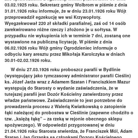
03.02.1925 roku. Sekretarz gminy Wolbrom w piśmie z dnia
31.01.1926 roku informuje, że w dniu 23.01.1926 roku Wójt
przeprowadził egzekucję we wsi Krzywopłoty.
Wyegzekwował 220 zł składki parafialnej, zaś od 14 osób
zarekwirowano różne rzeczy i złożono je u sołtysa. W
przypadku nie wykupienia ich w terminie 7 dni, zostaną one
wystawione na publiczną licytację. W piśmie z dnia
06.02.1926 roku Wójt gminy Ogrodzieniec informuje o
odbyciu kary aresztu przez Mikołaja Karolczyka w dniach
30.01-02.02.1926 roku.
W dniu 27.03.1926 roku proboszcz parafii w Bydlinie
(występujący jako tymczasowy administrator parafii Cieślin)
ks. Józef Jarża wraz z Adamem Szatan i Franciszkiem Mazur
występują do Starosty o wydanie zaświadczenia, że w
tutejszej parafii jest Dozór Kościelny zatwierdzony przez
władze państwowe. Zaświadczenie to jest potrzebne do
prowadzenia procesu z Walerią Kwiatkowską o zatopienie
łąki należącej do probostwa w Cieślinie (zapewne chodziło o
tzw. „księżą łąkę” – za rzeką w rejonie obecnego sklepu
spożywczego). W odpowiedzi przygotowanej w dniu
21.04.1926 roku Starosta stwierdza, że Franciszek Mól, Adam
Szatan i Jan Grzanka są członkami Dozoru Kościelnego,