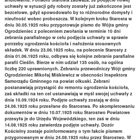
uchwały w sytuacji gdy roboty zostały już zakończone jest
bezcelowe, gdyż spowodowało by to różnorodne domysły i
nieufność wobec proboszcza. W kolejnym kroku Starosta w
dniu 30.05.1925 roku przygotowuje pismo do Wójta gminy
Ogrodzieniec z poleceniem zwołania w terminie 10 dni
zebrania parafialnego w celu podjęcia uchwały w sprawie
potrzeby ogrodzenia kościoła i nałożenia stosownych
składek. W dniu 23.06.1925 roku, na polecenie Starosty z
dnia 01.06.1925 roku, odbywa się kolejne zebranie parafialne
parafii Cieślin. Bierze w nim udział 135 osób, na ogólna
liczbę 220 uprawnionych. Zebraniu przewodniczy Wójt gminy
Ogrodzieniec Mikołaj Miśkiewicz w obecności Inspektora
Samorządu Gminnego na powiat olkuski. Zebrani
postanawiają przystąpić do remontu ogrodzenia kościoła,
zaś składki na ten cel ustanawiają w myśl swojej uchwały z
dnia 10.09.1924 roku. Podjęte uchwały zostają w dniu
24.06.1925 roku przesłane do Starostwa. Po skompletowaniu
dokumentów w dniu 10.07.1925 roku Starostwo Powiatowe
przesyła je do Urzędu Wojewódzkiego, ten zaś w dniu
14.08.1925 roku zatwierdza podjęte uchwały. Dozór
Kościelny zostaje poinformowany o tym fakcie pismem
przygotowanym w dniu 24.08.1925 roku przez Starostwo. W