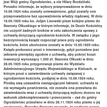
jest Wójt gminy Ogrodzieniec, a nie Hilary Brodziński.
Ponadto informuje, że wybory przeprowadzone w dniu
10.09.1924 roku zostały unieważnione, gdyż zostały one
przeprowadzone bez upoważnienia władzy rządowej. W dniu
18.05.1925 roku ks. Juljan Lisowski pisze kolejne pismo do
Starosty Olkuskiego w którym informuje, że Dozór Kościelny
nie uczynił żadnych kroków w celu zakończenia sprawy z
uchwałą dotyczącą ogrodzenia kościoła. W związku z jego
bezczynnością ksiądz rozpoczął prace przy ogrodzeniu
kościoła, które ukończone zostały w dniu 15.05.1925 roku.
Ksiądz proboszcz prosi o interwencję, gdyż potrzebne jest
zebranie pieniędzy zgodnie z uchwałą, aby pokryć koszt
inwestycji wynoszący 1.200 zł. Starosta Olkuski w dniu
28.05.1925 roku przygotowuje pismo do Wydziału
Administracyjnego Urzędu Wojewódzkiego w Kielcach, w
którym prosi o zatwierdzenie uchwały związanej z
ogrodzeniem kościoła, podjętej w dniu 10.09.1924 roku.
Prośbę swą uzasadnia następującymi faktami: uchwała ta
nie wymagała powtórzenia, nie została ona przesłana do
zatwierdzenia wraz z uchwałą dotyczącą wyboru dozoru na
wskutek zdekompletowania i przeoczenia – zaś do gminy
Ogrodzieniec przesłano w dniu 26.11.1924 roku pismo o jej
anulowaniu. Ponadto Starosta zauważa, że podjęcie nowej